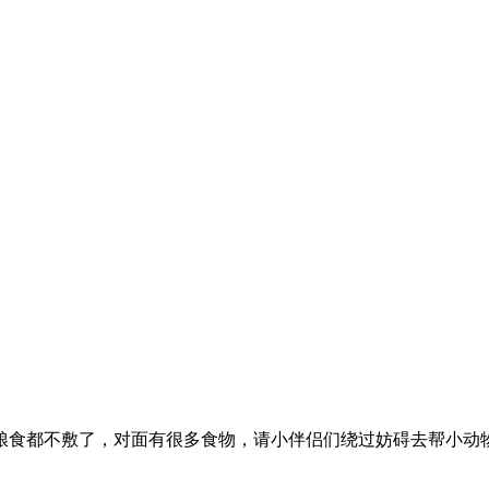
食都不敷了，对面有很多食物，请小伴侣们绕过妨碍去帮小动物