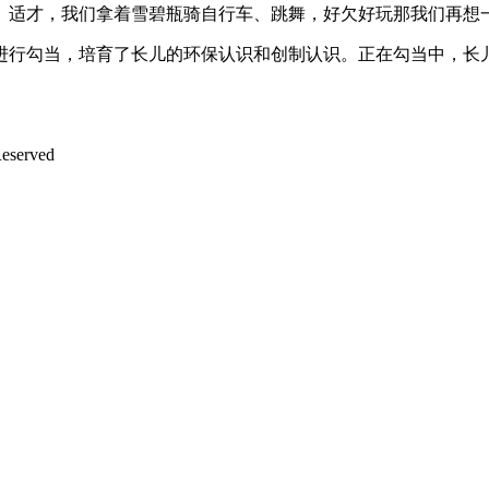
适才，我们拿着雪碧瓶骑自行车、跳舞，好欠好玩那我们再想
行勾当，培育了长儿的环保认识和创制认识。正在勾当中，长儿
served