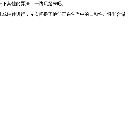
一下其他的弄法，一路玩起来吧。
或结伴进行，充实阐扬了他们正在勾当中的自动性、性和合做