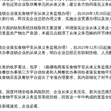
、承包运营企业取供餐单元的从体义务；建立各方协同落实义务
连锁企业落实食物平安从体义务监视办理》，自2026年3月20
大新行动，即压实企业总部办理义务、实施企业贯通办理以及加
务方面的轨制系统扶植取得主要进展，环绕落实企业从体义务这
前笼盖农产物出产泉源，本篇沉点梳理了从体义务范畴的环节律
企业落实食物平安从体义务监视办理》，自2025年12月1日
饮办事连锁企业的从体义务，明白企业总部正在轨制扶植、人员
义务的收罗看法，包罗：《曲播电商落实食物平安从体义务监视
集餐饮办事第三方平台供给者和入网餐饮办事供给者落实食物平
集食物买卖及餐饮平台提出了专项办理要求。其内容细化了对平
段。国度环绕全链条风险防控、企业从体义务压实、新兴业态规
聚焦食物平安从体义务监管系统扶植，回首这一年中构成的笼盖
务新规速览，企业必看。