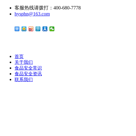
客服热线请拨打：400-680-7778
hysphn@163.com
首页
关于我们
食品安全常识
食品安全资讯
联系我们