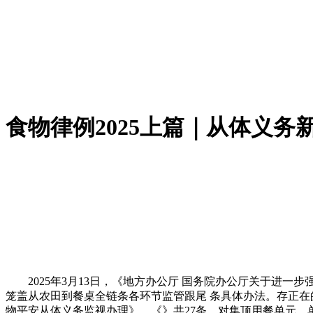
食物律例2025上篇｜从体义务
2025年3月13日，《地方办公厅 国务院办公厅关于进一
笼盖从农田到餐桌全链条各环节监管跟尾 条具体办法。存正在
物平安从体义务监视办理》，《》共27条，对集顶用餐单元