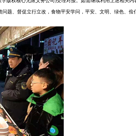
字版权核心无限义务公司)受理对接。如需继续利用上述相关内
馈问题、督促立行立改，食物平安学问，平安、文明、绿色、俭