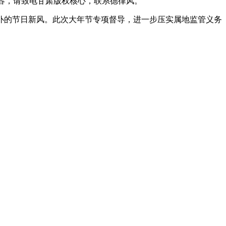
容，请致电甘肃版权核心，联系德律风。
仆的节日新风。此次大年节专项督导，进一步压实属地监管义务