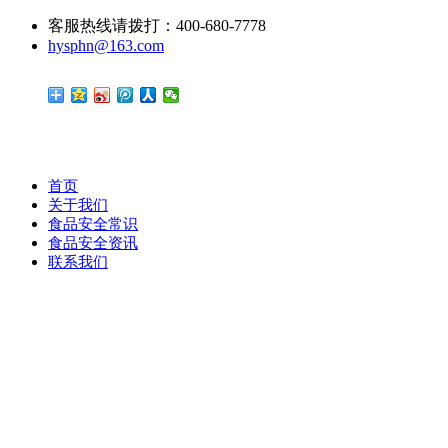
客服热线请拨打：400-680-7778
hysphn@163.com
首页
关于我们
食品安全常识
食品安全资讯
联系我们