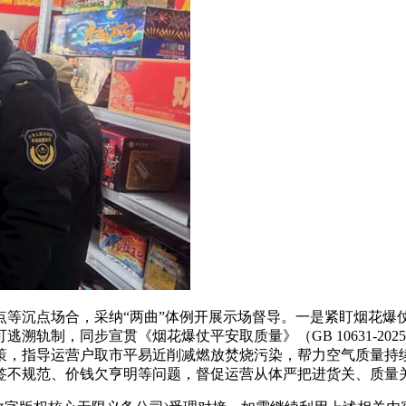
沉点场合，采纳“两曲”体例开展示场督导。一是紧盯烟花爆
溯轨制，同步宣贯《烟花爆仗平安取质量》（GB 10631-2
策，指导运营户取市平易近削减燃放焚烧污染，帮力空气质量持
签不规范、价钱欠亨明等问题，督促运营从体严把进货关、质量关