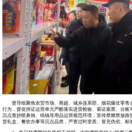
督导组聚焦农贸市场、商超、城乡连系部、烟花爆仗零售点等
行为，督促持证运营单元严酷落实进货检验、索证索票、台账可逃
沉点查抄喷鼻烛、纸钱等用品运营规范环境，宣传禁燃禁放政
货礼盒、餐饮办事等沉点品类，严查过时变质、冒充伪劣、标