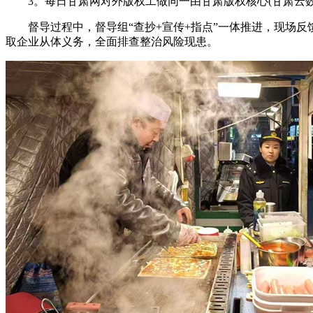
3。每日甘肃网对外版权工做同一由甘肃版权核心(甘肃云数
督导过程中，督导组“查抄+宣传+指点”一体推进，现场反
取企业从体义务，全面排查整治风险现患。