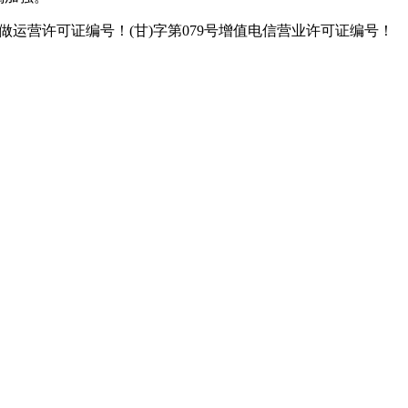
视节目制做运营许可证编号！(甘)字第079号增值电信营业许可证编号！