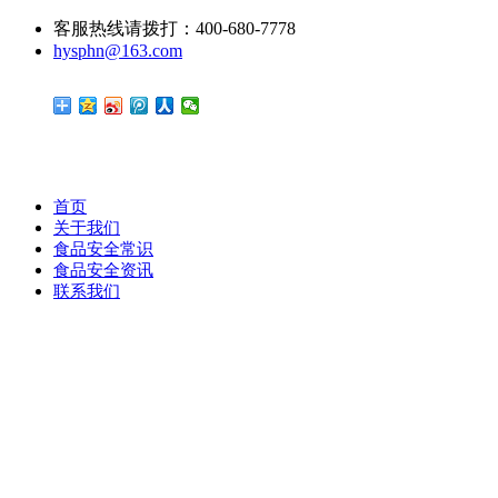
客服热线请拨打：400-680-7778
hysphn@163.com
首页
关于我们
食品安全常识
食品安全资讯
联系我们