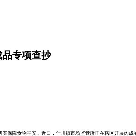
成品专项查抄
实保障食物平安，近日，什川镇市场监管所正在辖区开展肉成品