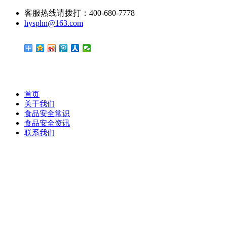
客服热线请拨打：400-680-7778
hysphn@163.com
首页
关于我们
食品安全常识
食品安全资讯
联系我们