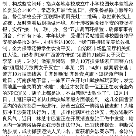
制，构成监管闭环；指点各地各校成立中小学校园炊事监视家
长委员会1440个，常态化开展“食堂日”、搜集餐品微心愿等勾
当。督促学校公开“互联网+明厨亮灶”二维码，激励家长线上
监视，及时查看后厨操做环境。对于涉校园食物平安的赞扬举
报，实行“接、转、联、办、督”五步调闭环措置，确保事事有
回音、件件有下落。本年以来，受理并妥帖措置涉校园食物平
安赞扬举报248件，办结率达100%。“我们将持续完美长效机
制，全力保障泛博学生饮食平安。”自治区市场监管厅相关担
任人说。(记者 陶涛)广西警方传递“须眉持刀致两女子灭亡”：
李某（男，54岁）做案后潜逃；警方10万搜集线索广西警方传
递“须眉持刀致两女子灭亡”：李某（男，54岁）做案后潜逃；
警方10万搜集线索 【 齐鲁晚报·齐鲁壹点旗下短视频产物 】
近日，河南多地下雪，一旅客正在开封山武侠城玩耍时，发觉
雪地里一座关羽的“冰雕”，走近才发觉是一位正正在表演坐岗
的NPC演员，胡子上都是冰，不由感慨“太敬业了”。12月14
日，上逛旧事记者从山武侠城客服方面领会到，这几全国雪景
区内的表演都是一般进行。涉黄巴宜区一脚浴店被查封！为峻
厉冲击涉黄违法行为，进一步净化辖区社会治安，无效遏制不
良风气，近日，林芝市巴宜正在开展清查整治工做中发觉：辖
区内一家脚浴店存正在涉黄违法犯为。巴宜快速摆设、判断采
纳步履，成功抓获违法人员13名，查获相关涉案东西。余泳告