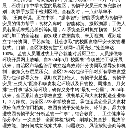
晨，石嘴山市中学食堂的晨检区，食物平安员王向东完脸识
别，将双手放置于检测区域。全程及时，一点都草率不
得。”王向东说。正在中学，“膳享智行”智能系统成为食物平
安员的得力帮手：食材入库时，智能称沉、摄影溯源；工做人
员若呈现未规范着拆等问题，AI系统会及时抓拍预警；从采
购到加工的全流程，都实现了数据留痕、来历逃溯。逐渐建
立“部分协同、手艺赋能、社会参取”的校园食物平安长效管理
款式。目前，全区学校食堂“互联网+明厨亮灶”笼盖率达
100%。监管人员通过线上平台就能对后厨卫生、人员操做等
环境开展网上放哨。自2024年5月“校园餐”专项整治工做开展
以来，自治区市场监管厅成立起高效跨部分协同取督导安排机
制，鞭策义务层层压实。全区1268名包保干部对所有学校食堂
履行包保督导义务，紧盯次要担任人、食物平安总监、食物平
安员“三类人”配备和职责制定环境以及日管控、周排查、月安
排“三件事”落实等环境，确保义务中转“最初一公里”。2024年
以来，全区累计查抄学校食堂、供餐单元和大食材配送企业等
1。2万家次。为全区2228家学校食堂、承包运营企业及大食材
供应商成立信用档案。校园食物平安链条长、环节多。鼎力推
进校园食物平安“分析监管一件事”，结合教育、、卫生健康等
部分奉行“一次查抄、全面体检”模式，削减反复查抄，提拔管
理效能。部分间成立线索共享、问题联办、风险按期会商等机