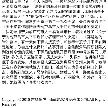
诉极目旧事记者，今天下战书，一位的经纪人伴侣俄然告诉他
何晴病逝的动静，“说是看到海政歌舞团一位歌唱演员发的伴
侣圈，写的‘一场大雪带走了纯洁无瑕的晴姐姐’，就问我是不
是何晴归天了？”据微信号“葫芦岛日报”动静，12月13日，辽
宁葫芦岛市七届常委会举行第二十九次会议。会议表决通过了
《关于接管何志怯辞去葫芦岛市人平易近市长职务的决定》
，决定录用宁为葫芦岛市人平易近副市长，表决通过了《关于
宁为葫芦岛市人平易近代办署理市长的决定》。《都是她的
错》剧照。有一天你下班去接孩子，却被奉告孩子并不正在商
定地址，你会是什么反映？故事开首，剧集配角玛丽莎就陷入
到这种令慌的境地：下班后的她敲开新月窟1800号的房门，筹
算接5岁的儿子麦洛回家，房从太太却一头雾水，告诉她那里
底子没有麦洛。其他年轻人还正在为房贷车贷烦末路呢，她却
正在19岁的时候就嫁入了豪门。谁曾想认为是夸姣糊口的起
点，没想到却送来了恶梦的到来。婚后三个月，那位富豪丈夫
终究显露了实面貌，不只对她脱手，还不断地。不外这一年不
到，她就履历了各类悲欢离合。
Copyright © 2016 吉林乐虎- lehu(游戏)食品有限公司.All Rights
Reserved