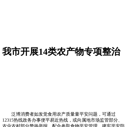
我市开展14类农产物专项整治
泛博消费者如发觉食用农产质量量平安问题，可通过
12315热线政务办事便平易近热线，或向属地市场监管部分、
农业农村部分赞扬举报，配合参取食物平安管理，建牢平安防