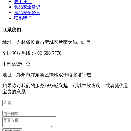
关于我们
食品安全常识
食品安全资讯
联系我们
联系我们
地址：吉林省长春市宽城区兰家大街3468号
全国客服热线：400-680-7778
中部运营中心
地址：郑州市郑东新区绿地双子塔北塔19层
如果你对我们的服务服务感兴趣，可以在线咨询，或者提供您
宝贵的意见