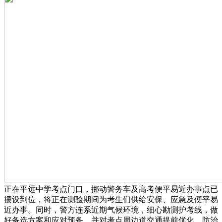
正在平远中学考点门口，挪动警务车及高考便平易近办事点已
摆设到位，将正在测验期间为考生们供给安保、应急及便平易
近办事。同时，警方连系近期气候环境，细心勘测护考线，做
好备选方案和应对预备，并对考点周边道交通提前优化、防治