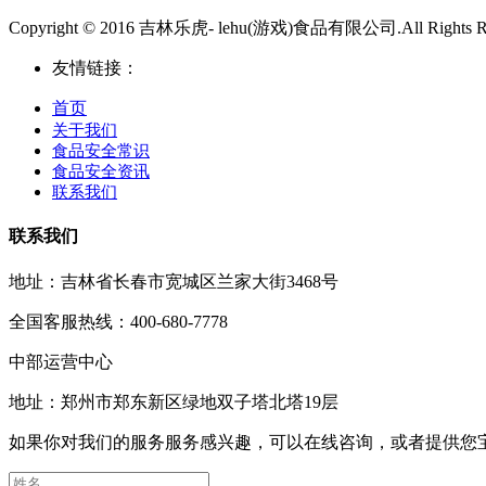
Copyright © 2016 吉林乐虎- lehu(游戏)食品有限公司.All Rights Re
友情链接：
首页
关于我们
食品安全常识
食品安全资讯
联系我们
联系我们
地址：吉林省长春市宽城区兰家大街3468号
全国客服热线：400-680-7778
中部运营中心
地址：郑州市郑东新区绿地双子塔北塔19层
如果你对我们的服务服务感兴趣，可以在线咨询，或者提供您