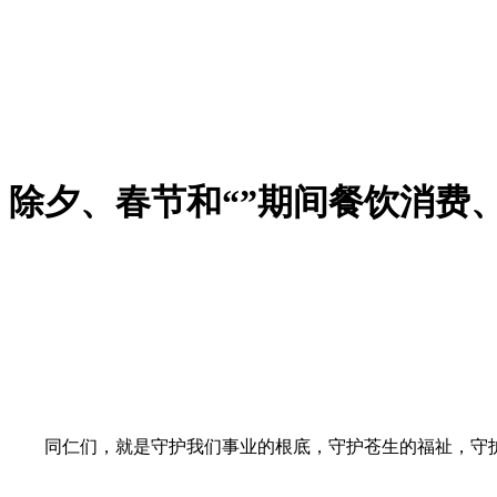
除夕、春节和“”期间餐饮消费
同仁们，就是守护我们事业的根底，守护苍生的福祉，守护时