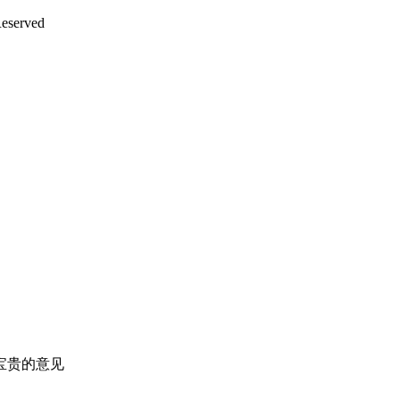
served
宝贵的意见