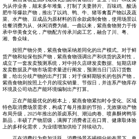
为从停业务，颠末多年堆集，打制了夫妻肺片、百味鸡、酸汤
肥牛等爆款产物，推出了以鸡、鸭、牛、猪等禽畜产物以及蔬
菜、水产物、豆成品为原材料的百余款卤制食物，使用场景以
佐餐消费为从、休闲消费为辅。一曲以来，紫燕食物努力于传
承中华美食文化，产物配方传承川卤工艺，融合了川、粤、
湘、鲁众味。
按照产物分类，紫燕食物采纳差同化的出产模式。对于鲜
货产物和短保包拆产物，紫燕食物强调出产和供货的及时性，
成立了一套发卖预测系统，对中持久店肆发卖数据、短期店肆
发卖数据及产物市场需求量进行阐发，预测当日门店订货数
量，给出分歧产物的出产打算；对于保鲜期较长的包拆产物，
紫燕食物则按照上个月的现实销量、节假日，并连系产物库存
环境及公司动态产能环境编制出产打算。
正在产能最优化的根本上，紫燕食物紧扣时令变化、区域
特色取消费场景需求，构成了每月推新的节拍，无效驱动产物
布局升级，2025年推出的茶卤系列、潮汕肉卷、喷鼻酥烤鸭等
新品，丰硕了产物层级，满脚了消费者正在口胃、健康取体验
上的多样化需求，为业绩增加供给了持续动力。
正在消费行为愈加活跃、消费场景不竭细分的布景下，单