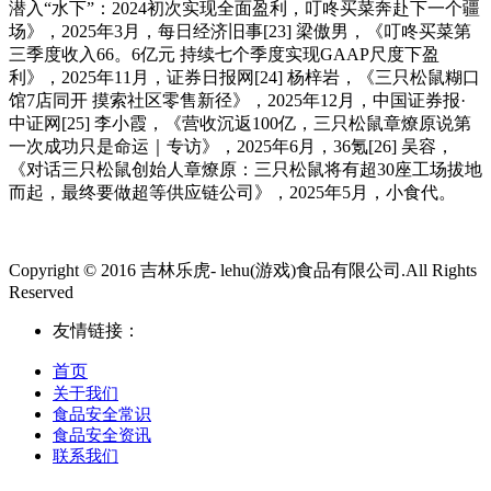
Copyright © 2016 吉林乐虎- lehu(游戏)食品有限公司.All Rights
Reserved
友情链接：
首页
关于我们
食品安全常识
食品安全资讯
联系我们