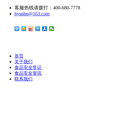
客服热线请拨打：400-680-7778
hysphn@163.com
首页
关于我们
食品安全常识
食品安全资讯
联系我们