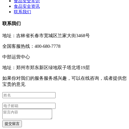
食品安全常识
食品安全资讯
联系我们
联系我们
地址：吉林省长春市宽城区兰家大街3468号
全国客服热线：400-680-7778
中部运营中心
地址：郑州市郑东新区绿地双子塔北塔19层
如果你对我们的服务服务感兴趣，可以在线咨询，或者提供您
宝贵的意见
提交留言