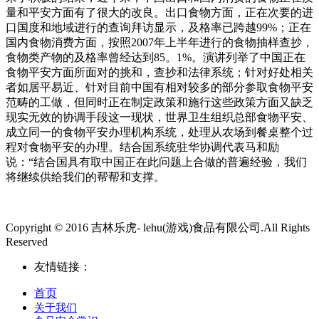
量和平安方面有了很大的改良。出口食物方面，正在次要的进
口国度和地域进行的查询拜访显示，及格率已跨越99%；正在
国内食物消费方面，按照2007年上半年进行的食物抽样查抄，
食物类产物的及格率曾经达到85。1%。演讲列举了中国正在
食物平安方面所面对的挑和，查抄和法律系统；针对好处相关
者如居平易近、针对目前中国有相对较多的部分参取食物平安
范畴的工做，但同时正在制定政策和施行这些政策方面又缺乏
现实无效的协调手段这一现状，世界卫生组织总部食物平安、
成立同一的食物平安办理机构系统，处理从农场到餐桌整个过
程对食物平安的办理。结合国系统驻华协调代表马和励
说：“结合国具有取中国正在此问题上合做的普遍经验，我们
将继续供给我们的帮帮和支撑。
Copyright © 2016 吉林乐虎- lehu(游戏)食品有限公司.All Rights
Reserved
友情链接：
首页
关于我们