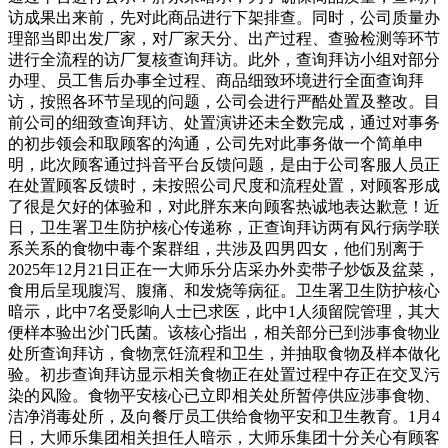
访成果出来前，先对此商品进行下架排查。同时，公司质量办
理部当即出发厂家，对厂家天分、出产过程、查验检测等环节
进行全流程的访厂复核查询拜访。此外，查询拜访小组对部分
办理、员工售后办事全过程、商品细致环境进行全面查询拜
访，按照各环节呈现的问题，公司会进行严酷处置及整改。目
前公司的细致查询拜访、处置演讲还未全数完成，通过对事务
的初步领会和取顾客的沟通，公司先对此事务做一个简单申
明，此次顾客通过抖音平台反馈问题，是由于公司客服人员正
在处置顾客反馈时，未按照公司尺度和流程处置，对顾客形成
了很是欠好的体验和，对此胖东来向顾客热诚地表达歉意！近
日，卫生署卫生防护核心传递称，正查询拜访两有风行病学联
系关系的食物中毒个案群组，共涉及四男四女，他们别离于
2025年12月21日正在一大师乐分店采办外卖带子炒饭及盆菜，
食用后呈现腹泻、腹痛、和发烧等病征。卫生署卫生防护核心
暗示，此中7名受影响人士已求医，此中1人须留院管理，其大
便样本验出沙门氏菌。该核心指出，相关部分已到涉事食物业
处所查询拜访，食物烹饪流程和卫生，并抽取食物及样本做化
验。初步查询拜访显示相关食物正在处置过程中存正在交叉污
染的风险。食物平安核心已立即相关处所暂停供应涉事食物、
洁净消毒处所，及向餐厅员工供给食物平安和卫生教育。1月4
日，大师乐集团相关担任人暗示，大师乐集团十分关心有顾客