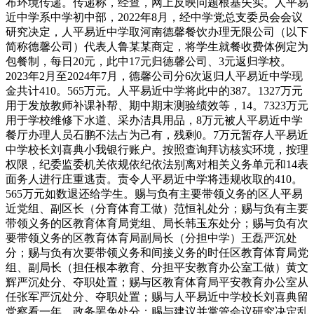
布环境传递。传递称，经查，网上反映问题根基失实。人平易
近中学系中学初中部，2022年8月，经中学党总支委员会会议
研究决定，人平易近中学取河南德馨餐饮办理无限公司（以下
简称德馨公司）代表人鲁某某商定，将学生就餐收费体例定为
包餐制，每日20元，此中17元归德馨公司、3元返归学校。
2023年2月至2024年7月，德馨公司分6次返归人平易近中学现
金共计410。565万元。人平易近中学将此中的387。1327万元
用于发放教师补课补帮、期中期末测验绩效等，14。7323万元
用于学校维修下水道、采办洁具用品，8万元被人平易近中学
餐厅办理人员石鹏不法占为己有，残剩0。7万元暂存人平易近
中学校长刘喜典小我银行账户。按照查询拜访核实环境，按理
权限，纪委监委机关依规依纪依法别离对相关义务单元和14表
面务人进行庄重逃责。责令人平易近中学将违规收取的410。
565万元如数退还给学生。赐与负有主要带领义务的区人平易
近党组、副区长（分育体育工做）范恒礼处分；赐与负有主要
带领义务的区教育体育局党组、局长韩玉东处分；赐与负有次
要带领义务的区教育体育局副局长（分担中学）王磊严沉处
分；赐与负有次要带领义务和间接义务的时任区教育体育局党
组、副局长（担任根本教育、分担平安教育办公室工做）黄文
辉严沉处分、夺职处置；赐与区教育体育局平安教育办公室从
任张军严沉处分、夺职处置；赐与人平易近中学校长刘喜典留
党察看一年、政务罢免处分；赐与建议并掌管会议研究决定乱