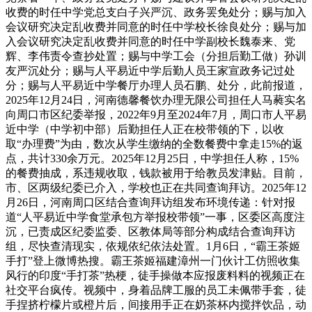
收费的时任中学党总支白子兴严沉、政务罢免处分；赐与加入
会议研究决定乱收费并同意的时任中学校长徐良处分；赐与加
入会议研究决定乱收费并同意的时任中学副校长魏泰来、党
辉、李伟责令查抄处置；赐与中学工会（分担后勤工做）孙训
友严沉处分；赐与人平易近中学后勤人员王家宣政务记过处
分；赐与人平易近中学餐厅办理人员石鹏、处分，此前报道，
2025年12月24日，河南德馨餐饮办理无限公司担任人马蕤实名
向周口市区纪委举报，2022年9月至2024年7月，周口市人平易
近中学（中学初中部）后勤担任人正在校带领的下，以收
取“办理费”为由，数次从学生缴纳的全数餐费中拿走15%的返
点，共计330余万元。2025年12月25日，中学担任人称，15%
的餐费抽成，系违规收取，钱款被用于给教员发津贴。目前，
市、区两级纪委已介入，学校也正在共同查询拜访。2025年12
月26日，河南周口区结合查询拜访组发布环境传递：针对报
道“人平易近中学食堂承包方举报校带领”一事，区委区高度注
沉，已责成区纪委监委、区教体局等部分构成结合查询拜访
组，尽快查清现实，依规依纪依法处置。1月6日，“霸王茶姬
手打”登上微博热搜。霸王茶姬福建漳州一门伙计工仿照收集
风行的印度“手打茶”热梗，徒手操做本应报废料料的视频正在
社交平台疯传。视频中，身着品牌工服的员工未佩带手套，徒
手捏挤柠檬片或橙片后，间接用手正在奶茶杯内搅拌饮品，动