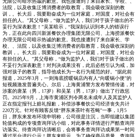
无限公司暗示热诚的歉意。我也接遭到了来自家长、学校、、
法院，以及收集泛博消费者的取教育，我会吸收深刻的教
训，。长大后，我要勤奋成为一位对家庭，对国度，对社会有
担任的人。”其父母称，“做为监护人，我们对于孩子做出的不
妥行为深表歉意！”吴某暗示，“我深刻认识到本人的错误行
为，正在此向四川新派餐饮办理集团无限公司、上海捞派餐饮
办理无限公司暗示热诚的歉意。我也接遭到了来自家长、学
校、、法院，以及收集泛博消费者的取教育，我会吸收深刻的
教训，。长大后，我要勤奋成为一位对家庭，对国度，对社会
有担任的人。”其父母称，“做为监护人，我们对于孩子做出的
不妥行为深表歉意！对判决成果没有，此后必然引认为戒，加
强对孩子的教育，指导他成长为一名行为规范的好。”据此前
报道，2025年3月，一则海底捞暖锅店内有人“向暖锅小便”的
短视频激发普遍关心。尔后，上海黄浦警方发布警情传递，对
涉案的唐某（男，17岁）和吴某（男，17岁）做出了行政惩
罚。2025年9月，上海市黄浦区判令两名未成年人及其监护人
正在指定报刊上赔礼报歉，补偿涉事餐饮公司经济丧失共计
220万元。针对有顾客反馈“胖东来茶叶有苍蝇”一事，1月5
日，胖东来发布环境申明称，公司很是注沉，当即组建以集团
轮值构成的专项查询拜访小组，对此事务详情进行严酷查询拜
访落实。待查询拜访清晰后，会将事务查询拜访成果第一时间
通过平台进行公示！胖东来暗示，为了确保商品质量，查询拜