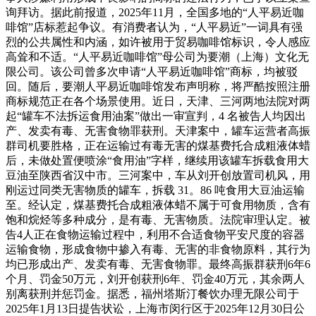
询拜访。据此前报道，2025年11月，全国多地的“人平易近咖
啡馆”店标惹起争议。有消费者认为，“人平易近”一词具有强
烈的公共属性和内涵，如许被用于贸易咖啡馆标识，令人感应
高耸和不适。“人平易近咖啡馆”母公司为要潮（上海）文化无
限公司。该公司曾多次申请“人平易近咖啡馆”商标，均被驳
回。随后，要潮人平易近咖啡馆发布声明称，将严酷按照注册
商标规范正在各个场景使用。近日，天津、三河两地法院对两
起“罐车不法拆运食用油案”做出一审宣判，4 名被告人均因出
产、发卖有毒、无害食物罪获刑。天津案中，罐车运营者高振
群司机要胜格，正在运输过有毒无害的煤基费托合成粗液体蜡
后，未做处置便喷涂“食用油”字样，继续用该罐车拆载食用大
豆油至陕西省汉中市。三河案中，车从刘开创放置司机风，用
刚运过同类无害物质的罐车，拆载 31。86 吨食用大豆油运输
至。经认定，煤基费托合成粗液体蜡不属于可食用物质，含有
饱和烷烃等多种成分，是有毒、无害物质。法院审理认定。被
告4人正在食物运输过程中，利用不合适食物平安尺度的容器
运输食物，形成食物中掺入有毒、无害的非食物原料，其行为
均已形成出产、发卖有毒、无害食物罪。最终高振群获刑6年6
个月、罚金50万元，刘开创获刑6年、罚金40万元，其余两人
别离获刑并惩罚金。据悉，福州塔斯汀餐饮办理无限公司于
2025年1月13日提告状讼，上海市闵行区于2025年12月30日公