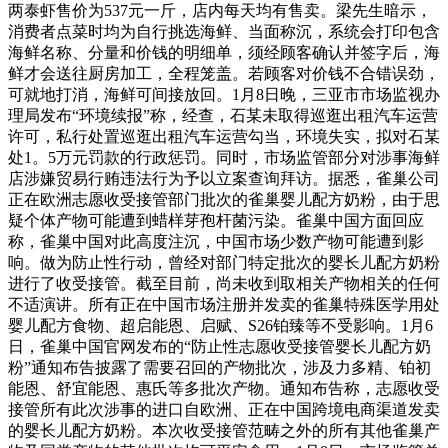
两泰虾售价为537元一斤，店内每天均有售卖。梁先生暗示，
消费者点菜时均为自行挑选海鲜、当面称沉，系统会打印包含
海鲜名称、分量和价钱的明细单，须经顾客确认并签字后，海
鲜才会送往厨房加工，全程笼盖。若顾客对价钱不合错误劲，
可就地打消，海鲜可间接放回。1月8日晚，三亚市市场监视办
理局发布“环境续报”称，经查，石某未取得巡逛出租汽车运营
许可，私行处置巡逛出租汽车运营勾当，环境失实，拟对石某
处1。5万元罚款的行政惩罚。同时，市场监管部分对涉事海鲜
店涉嫌贸易行贿违法行为予以立案查询拜访。据悉，雀巢公司
正在欧洲志愿收受接管部门批次的雀巢婴儿配方奶粉，由于思
疑个体产物可能遭到蜡样芽孢杆菌污染。雀巢中国方面回应
称，雀巢中国对此高度注沉，中国市场少数产物可能遭到影
响。做为防止性行动，曾经对部门特定批次的婴长儿配方奶粉
进行了收受接管。截至目前，尚未收到取相关产物相关的任何
不适演讲。所有正在中国市场注册并发卖的雀巢特殊医学用处
婴儿配方食物、超启能恩、启赋、S26铂臻等不受影响。1月6
日，雀巢中国官网发布的“防止性志愿收受接管婴长儿配方奶
粉”通知布告披露了需要召回的产物批次，涉及力多精、铂初
能恩、舒宜能恩、惠氏等多批次产物。通知布告称，志愿收受
接管所有此次涉事的进口自欧洲、正在中国跨境电商渠道发卖
的婴长儿配方奶粉。本次收受接管范畴之外的所有其他雀巢产