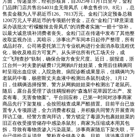
方面，传递显示，经初步核算，自2025年11月1日至今，金粒
门品牌门店共售出64031盒无骨凤爪（单盒售价19。8元），总
售卖金额为人平易近币126。7813万元。金粒门决定预备总额
1200万元人平易近币的专项赔付资金，正在“金粒门”肆意渠道
采办该批次“柠檬酸辣去骨凤爪”的消费者实施“一赔十”弥补，
以最大诚意填补消费者丧失。金粒门正在传递中发布了其他整
改取监视办法，其暗示，涉事出产车间本日起停产整理，所有
成品封存。公司将委托第三方专业机构进行全面消杀取流程优
化，验收及格后方可复产。从头评估所有代工场天分，成
立“飞翔查抄”轨制，确保合做方食安尺度。近日，据报道，浙
江台州一对夫妻的破费17元网购8斤娃娃菜，食用后佳耦俩同
时呈现出血症状，入院急救。病院诊断成果显示，佳耦俩均为
老鼠药中毒，杨密斯丈夫血液中检测出杀鼠剂成分。1月12
日，佳耦俩选择报警。警方从网购娃娃菜中检测出了老鼠药。
随后，露台县受理了该佳耦报称的“森逸轩花草园艺出产、发
卖有毒、无害食物案”。平台回应称，已第一时间对涉事商家
商品先行下架复核，会按照核查成果严酷措置。目前平台已放
置专人专项跟进，全力消费者权益，并积极共同警方开展查询
拜访工做。经警方查询拜访，警方锁定了毒源为包裹娃娃菜的
旧正在收受接管储存中感染杀鼠剂，商家为压缩成本用其包
拆，导致有毒物质渗入污染蔬菜。涉事商家随后下架失联，平
台已供给店从消息，警朴直全链条义务。目前，该涉事店肆正