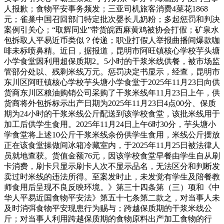
人报歉；食物平安事务频发；三亚司机旅客消费4菜花1868
元；雀巢中国召回部门特定批次婴长儿奶粉；多起惩罚和判决
案例引关心；“取辉同业”带货皖西麻黄鸡被协会打假；矿泉水
包拆取人平易近币类似？传递；职业打假人举报曲播间爆款咖
啡未标喷鼻精。近日，据报道，昆明市阿旺镇核心学校芋头塘
小学食堂因利用超保质期2。5小时的干浆米线供餐，被市场监
管部分处以、残剩米线万元。惩罚决定书显示，经查，昆明市
东川区阿旺镇核心学校芋头塘小学食堂于2025年11月23日向供
货商东川区粮油购销公司采购了干浆米线年11月23日上午，供
货商将外包拆标示出产日期为2025年11月23日4点00分、保质
期为24小时的干浆米线公斤配送到该学校食堂，该批米线用于
加工后供学生食用。2025年11月24日上午6时30分，芋头塘小
学食堂将上述10公斤干浆米线余份供学生食用，米线公斤摆放
正在该食堂操做间冰箱冷藏室内，于2025年11月25日被法律人
员就地查获。货值金额76元，因该学校食堂早餐由学生自从刷
卡消费，刷卡只显示刷卡人次不显示品名，无法区分和判断发
卖过时米线的违法所得。至案发时止，未发觉有学生及陪餐教
师食用后呈现不良反映环境。》第三十四条第（三）项和《中
华人平易近国食物平安法》第五十七条第二款之，对当事人未
及时消弭食物平安现患行为赐与；跨越保质期的干浆米线公
斤；对当事人利用跨越保质期的食物原料出产加工食物的行