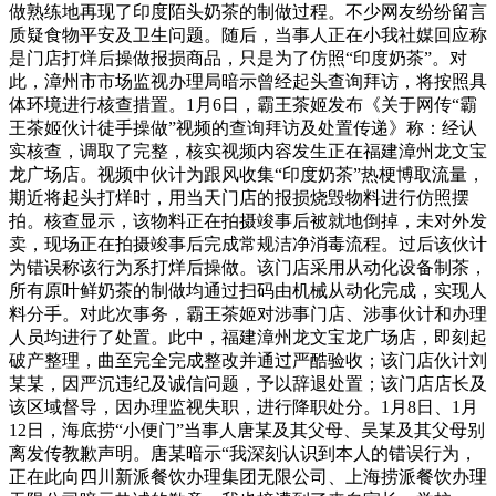
做熟练地再现了印度陌头奶茶的制做过程。不少网友纷纷留言
质疑食物平安及卫生问题。随后，当事人正在小我社媒回应称
是门店打烊后操做报损商品，只是为了仿照“印度奶茶”。对
此，漳州市市场监视办理局暗示曾经起头查询拜访，将按照具
体环境进行核查措置。1月6日，霸王茶姬发布《关于网传“霸
王茶姬伙计徒手操做”视频的查询拜访及处置传递》称：经认
实核查，调取了完整，核实视频内容发生正在福建漳州龙文宝
龙广场店。视频中伙计为跟风收集“印度奶茶”热梗博取流量，
期近将起头打烊时，用当天门店的报损烧毁物料进行仿照摆
拍。核查显示，该物料正在拍摄竣事后被就地倒掉，未对外发
卖，现场正在拍摄竣事后完成常规洁净消毒流程。过后该伙计
为错误称该行为系打烊后操做。该门店采用从动化设备制茶，
所有原叶鲜奶茶的制做均通过扫码由机械从动化完成，实现人
料分手。对此次事务，霸王茶姬对涉事门店、涉事伙计和办理
人员均进行了处置。此中，福建漳州龙文宝龙广场店，即刻起
破产整理，曲至完全完成整改并通过严酷验收；该门店伙计刘
某某，因严沉违纪及诚信问题，予以辞退处置；该门店店长及
该区域督导，因办理监视失职，进行降职处分。1月8日、1月
12日，海底捞“小便门”当事人唐某及其父母、吴某及其父母别
离发传教歉声明。唐某暗示“我深刻认识到本人的错误行为，
正在此向四川新派餐饮办理集团无限公司、上海捞派餐饮办理