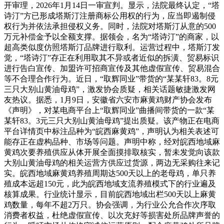
开审理，2026年1月14日一审宣判。显示，法院最终认定，“塔
诗汀”方已形成塔斯汀注册商标公用权的行为，应当即遏制侵
权行为并依法承担侵权义务。同时，法院对塔斯汀从意的500
万元补偿金予以全额支撑。据领会，名为“塔诗汀”的商家，以
超高类似度仿照塔斯汀品牌进行取利。运营过程中，塔斯汀发
觉，“塔诗汀”存正在利用取其不异或者近似的拆潢、贸易标识
进行告白宣传、加盟许可招商宣传及其他虚假宣传、贸易混合
等不合理合作行为。近日，“取辉同业”带货的“某某轩83。8元
三只大别山黄油母鸡”，激发协会质疑，相关话题敏捷激发网
友热议。据悉，1月9日，安徽省六安市麻黄鸡财产协会发布
《声明》，对某电商平台上“取辉同业”曲播间带货的一款“某
某轩83。3元三只大别山黄油母鸡”提出质疑。该产物正在电商
平台详情页中标注品种为“皖西麻黄鸡”，声明认为相关表述可
能存正在虚构品种、市场等问题。声明中称，经对皖西地域麻
黄鸡次要养殖供应从体开展全面摸排取核实，暂未发觉向该款
大别山黄油母鸡的相关运营方供应过货源，两边无采购往来记
实。皖西地域麻黄鸡养殖周期达500天以上的老母鸡，单只养
殖成本远超150元，此为皖西地域支流养殖模式下的行业遍及
核算成果。行业统计显示，目前皖西地域出栏500天以上麻黄
鸡数量，每年不超2万只。协会强调，为行业公允合作次序取
消费者权益，杜绝虚假宣传、以次充好等损害处所品牌声誉的