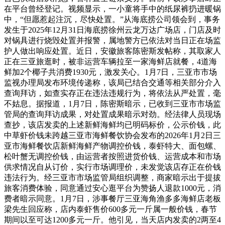
在平台曾经登记。视频显示，一小童将手中的纸尿裤扔进暖锅
中，“但愿惹起注沉，尽快处置。”从海底捞公司领会到，事务
发生于2025年12月31日海底捞徐州云龙万达广场店，门店及时
对锅具进行烧毁处置并报警，属地警方已依法对当日正在场监
护人做出响应处置。近日，安徽旅客陈密斯发帖称，其取家人
正在三亚旅逛时，被非运营车辆拉至一家海鲜店就餐，4道海
鲜加2个椰子共消费1930元，激发关心。1月7日，三亚市市场
监视办理局发布环境传递称，该局已结合交通等相关部分介入
查询拜访，如查实存正在违法违规行为，将依法从严处置，毫
不姑息。据报道，1月7日，陈密斯暗示，已收到三亚市市场监
管局的查询拜访成果，对处置成果暗示对劲。经法律人员现场
查抄，该店发卖的上述新鲜海鲜均已明码标价，公示价钱，此
中草虾价钱未跨越三亚市海鲜餐饮协会发布的2026年1月2日三
亚市海鲜餐饮店新鲜海鲜产物调控价钱，泰虾特大、面包螺、
松叶蟹无调控价钱，由运营者按照进货价钱、运营成本和市场
供求情况自从订价，实行市场调理价，未发觉该店存正在价钱
违法行为。经三亚市市场监管局组织调整，商家暗示出于提拔
旅客消费体验，同意通过安心逛平台为赞扬人退款1000元，消
费者暗示同意。1月7日，涉事餐厅三亚海角渔多多海鲜店老板
梁先生回应称，店内泰虾售价600多元一斤属一般价钱，春节
期间以至可达1200多元一斤。他引见，当天店内发卖的2两至4