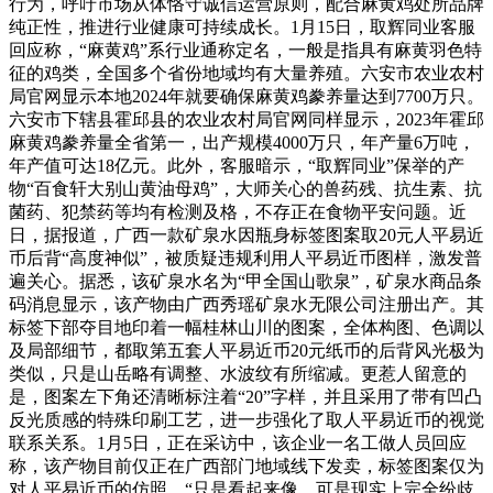
行为，呼吁市场从体恪守诚信运营原则，配合麻黄鸡处所品牌
纯正性，推进行业健康可持续成长。1月15日，取辉同业客服
回应称，“麻黄鸡”系行业通称定名，一般是指具有麻黄羽色特
征的鸡类，全国多个省份地域均有大量养殖。六安市农业农村
局官网显示本地2024年就要确保麻黄鸡豢养量达到7700万只。
六安市下辖县霍邱县的农业农村局官网同样显示，2023年霍邱
麻黄鸡豢养量全省第一，出产规模4000万只，年产量6万吨，
年产值可达18亿元。此外，客服暗示，“取辉同业”保举的产
物“百食轩大别山黄油母鸡”，大师关心的兽药残、抗生素、抗
菌药、犯禁药等均有检测及格，不存正在食物平安问题。近
日，据报道，广西一款矿泉水因瓶身标签图案取20元人平易近
币后背“高度神似”，被质疑违规利用人平易近币图样，激发普
遍关心。据悉，该矿泉水名为“甲全国山歌泉”，矿泉水商品条
码消息显示，该产物由广西秀瑶矿泉水无限公司注册出产。其
标签下部夺目地印着一幅桂林山川的图案，全体构图、色调以
及局部细节，都取第五套人平易近币20元纸币的后背风光极为
类似，只是山岳略有调整、水波纹有所缩减。更惹人留意的
是，图案左下角还清晰标注着“20”字样，并且采用了带有凹凸
反光质感的特殊印刷工艺，进一步强化了取人平易近币的视觉
联系关系。1月5日，正在采访中，该企业一名工做人员回应
称，该产物目前仅正在广西部门地域线下发卖，标签图案仅为
对人平易近币的仿照，“只是看起来像，可是现实上完全纷歧