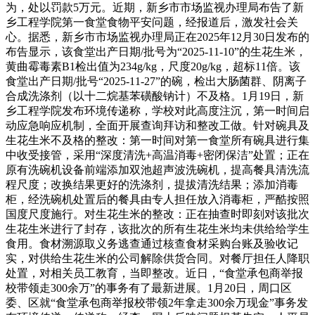
为，处以罚款5万元。近期，新乡市市场监视办理局布告了新
乡工程学院第一食堂食物平安问题，经报道后，激发社会关
心。据悉，新乡市市场监视办理局正在2025年12月30日发布的
布告显示，该食堂出产日期/批号为“2025-11-10”的生花生米，
黄曲霉毒素B1检出值为234g/kg，尺度20g/kg，超标11倍。该
食堂出产日期/批号“2025-11-27”的碗，检出大肠菌群、阴离子
合成洗涤剂（以十二烷基苯磺酸钠计）不及格。1月19日，新
乡工程学院发布环境传递称，学校对此高度注沉，第一时间启
动应急响应机制，全面开展查询拜访和整改工做。针对碗具及
生花生米不及格的整改：第一时间对第一食堂所有碗具进行集
中收受接管，采用“深度清洗+高温消毒+密闭保洁”处置；正在
原有洗碗机设备前端添加双池超声波洗碗机，提高餐具清洗流
程尺度；改换结果更好的洗涤剂，提拔清洗结果；添加消毒
柜，经洗碗机处置后的餐具由专人担任放入消毒柜，严酷按照
国度尺度施行。对生花生米的整改：正在抽查时即刻对该批次
生花生米进行了封存，该批次的所有生花生米均未供给给学生
食用。食材溯源取义务逃查通过核查食材采购台账及验收记
实，对供给生花生米的公司解除供货合同。对餐厅担任人降职
处置，对相关员工教育，当即整改。近日，“食堂承包商举报
校带领走300余万”的事务有了最新进展。1月20日，周口区
委、区就“食堂承包商举报校带领2年拿走300余万现金”事务发