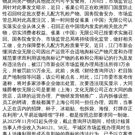
物及同类产物的其他批次均可平安食用。1月8日，市场监管总
局针对此事发文暗示，近日，雀巢公司正在欧洲部门国度防止
性召回特定批次婴长儿配方乳粉产物。国务院食安办、市场监
管总局对此高度注沉，第一时间督促雀巢（中国）无限公司认
实落实企业从体义务，召回正在中国境内发卖的相关批次产
物，切实消费者权益。雀巢（中国）无限公司已按要求实施召
回。国务院食安办、市场监管总局将持续强化监管，做好相关
工做，全力保障婴长儿配方乳粉质量平安。近日，江门市新会
懂润农业无限公司因出产运营不合适地舆标记产物尺度和办理
规范要求而利用该地舆标记产物的名称和公用标记的行为及发
布违法告白，被江门市新会区市场监视办理局违法所得3万余
元，并被罚款55万余元。此前，央视《财经查询拜访》栏目陈
皮产地制假等问题，该公司被点名，对此，江门市委市发布传
递称，将对多家涉事企业做出处置。次要违法现实显示，大同
臻爵餐饮无限公司是要潮（上海）文化无限公司正在大同的曲
营店，店肆的运营办理、产物研发营销推广，店内拆修设想、
员工的聘请、查核都属于上海公司同一担任办理。因而，当事
人正在店内的招牌、杯子、冰箱贴、包拆袋、海报、灯牌存正
在利用“人平易近咖啡馆”字样，都是按照总部要求同一制做。
从2025年11月9日起头停业，截止查询拜访期间，经统计核算
当事人停业收入为46121。58元。平城区市场监视办理局对当
事人涉嫌利用形成不良影响的商标的违法行为，已予以立案查