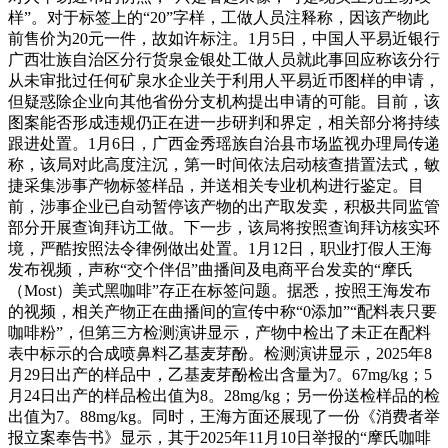
样”。对于标签上的“20”字样，工做人员注释称，因该产物此
前售价为20元一件，故如许标注。1月5日，中国人平易近银行
广西壮族自治区分行货泉金银处工做人员就此事回应称该分行
从未审批过任何矿泉水企业关于利用人平易近币图样的申请，
但疑惑除企业向其他省份分支机构提出申请的可能。目前，该
图案能否形成违规仍正在进一步研判和界定，相关部分将持续
跟进处置。1月6日，广西金秀瑶族自治县市场监视办理局传递
称，该局对此高度注沉，第一时间依法启动核查措置法式，敏
捷采集涉事产物标签样品，并送相关专业机构进行鉴定。目
前，涉事企业已自动暂停该产物的出产取发卖，积极共同监管
部分开展查询拜访工做。下一步，该局将按照查询拜访核实环
境，严酷按照法令律例做出处置。1月12日，职业打假人王海
发布视频，声称“交个伴侣”曲播间及电商平台发卖的“摩氏
（Most）美式黑咖啡”存正在标签问题。据悉，按照王海发布
的视频，相关产物正在曲播间的宣传中称“0添加”“配料表只要
咖啡粉”，但第三方检测演讲显示，产物中检出了未正在配料
表中标示的合成喷鼻料乙基麦芽酚。检测演讲显示，2025年8
月29日出产的样品中，乙基麦芽酚检出含量为7。67mg/kg；5
月24日出产的样品检出值为8。28mg/kg；另一份送检样品的检
出值为7。88mg/kg。同时，王海方面还展现了一份《消费者举
报立案奉告书》显示，其于2025年11月10日举报的“摩氏咖啡