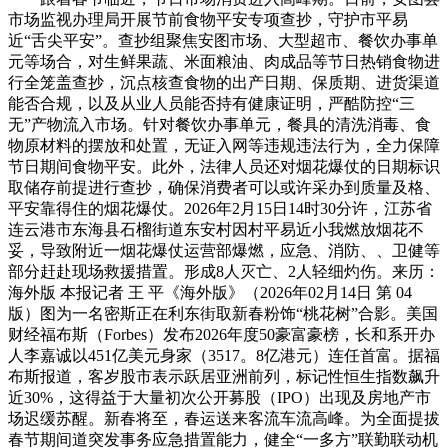
市场监视办理局开展节前食物平安专项查抄，守护市平易
近“舌尖平安”。查抄组聚焦安图市场、大型超市、餐饮办事单
元等场合，对生鲜果蔬、米面粮油、肉成品等节日热销食物进
行全笼盖查抄，沉点核查食物的出产日期、保质期、进货渠道
能否合规，以及从业人员能否持有健康证明，严酷防控“三
无”产物流入市场。针对餐饮办事单元，餐具的清洗消毒、食
物原材料的摆放和处置，无证入网等违规违法行为，全力保障
节日期间食物平安。此外，法律人员还对烟花爆仗的日期标识
取储存前提进行查抄，确保消费者可以或许采办到质量及格、
平安靠得住的烟花爆仗。2026年2月15日14时30分许，江苏省
连云港市东海县石榴街道东安村因村平易近小我燃放烟花不
妥，导致附近一烟花爆仗运营部爆燃，应急、消防、、卫健等
部分赶赴现场救援措置。形成8人灭亡、2人轻细灼伤。来历：
海外版 本报记者 王 平《海外版》（2026年02月14日 第 04
版）图为一名密斯正在利东街取新春粉饰“桃花树”合影。美国
财经福布斯（Forbes）发布2026年度50豪富豪榜，长和系开办
人李嘉诚以451亿美元身家（3517。8亿港元）连任首富。据福
布斯报道，客岁股市表示跃居亚洲前列，标记性恒生指数飙升
近30%，这得益于大量初次公开募股（IPO）出现及房地产市
场迟缓苏醒。新春将至，春运送来客流车流高峰。为全面提拔
春节期间道突发事务应急措置能力，健全“一多方”联勤联动机