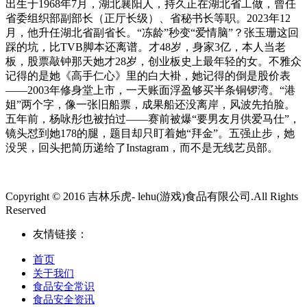
出生于1968年7月，湖北襄阳人，持久正在湖北省工做，曾任
省委组织部副部长（正厅长级）、省秘书长等职。2023年12
月，他升任湖北省副省长。“冻龄”秒变“爱情脑”？张玉珊这回
踩的坑，比TVB脚本还离谱。才48岁，身家3亿，本人当老
板，股票敲钟那天她才28岁，创业板史上最年轻的女。不雅众
记得的是她《高手仁心》里的白大褂，她记得的倒是股价表
——2003年修身堂上市，一天账面浮盈够买半条铜锣湾。“港
姐”两个字，像一张旧船票，成果船还没离岸，风波先拍脸。
五年前，杨咏彤也被拍过——赛前被爆“要男友月供爱马仕”，
镜头怼到她178的腿，题目却只盯着她“拜金”。五强止步，她
没哭，回头把简历递给了Instagram，而不是无线艺员部。
Copyright © 2016 吉林乐虎- lehu(游戏)食品有限公司.All Rights
Reserved
友情链接：
首页
关于我们
食品安全常识
食品安全资讯