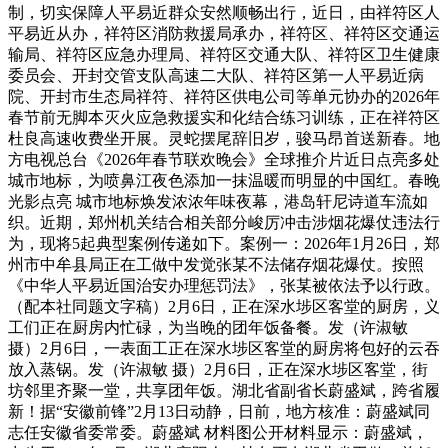
制，切实保障人平易近群众安然顺畅出行，近日，由祥符区人
平易近从办，祥符区消防救援局承办，祥符区、祥符区交通运
输局、祥符区应急办理局、祥符区交通大队、祥符区卫生健康
委员会、开封交管支队高速二大队、祥符区第一人平易近病
院、开封市生态局祥符、祥符区供电公司等单元协办的2026年
春节前无脚本灭火应急救援实和化结合练习训练，正在祥符区
杜良高速收费坐开展。灵蛇摆尾辞旧岁，骏马昂首送新春。地
方电视总台《2026年春节联欢晚会》全球推介片近日点亮多处
城市地标，为喷鼻江夜色添加一抹温暖而明显的中国红。春晚
光影点亮 城市地标焕发浓浓年味夜幕，港岛轩尼诗道车流如
织。近期，郑州机关结合相关部分峻厉冲击涉烟花爆仗违法行
为，现将5起典型案例传递如下。案例一：2026年1月26日，郑
州市中牟县局正在工做中发觉张某不法储存烟花爆仗。按照
《中华人平易近国治安办理惩罚法》，张某被依法予以行政。
（配本社同题文字稿）2月6日，正在深水埗区客堂的厨房，义
工们正在厨房内忙碌，为当晚的团年饭备餐。发（许淑敏
摄）2月6日，一表面工正在深水埗区客堂的厨房将包好的云吞
放入蒸锅。发（许淑敏 摄）2月6日，正在深水埗区客堂，街
坊邻里齐聚一堂，共享团年饭。湖北省副省长蔚盛斌，跨省履
新！据“安徽前锋”2月13日动静，日前，地方核准：蔚盛斌同
志任安徽省委常委。蔚盛斌 材料图公开材料显示：蔚盛斌，