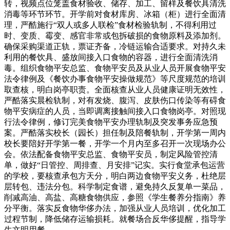
转，视频点位笼盖食材验收、储存、加工、留样及餐饮具清洗
消毒等环节环节。开学前对食材库房、冰箱（柜）进行全面清
理，严酷施行“双人或多人联检”食材检验轨制，不得利用过
时、变质、霉变、感官非常或包拆破损的食物原料及添加剂。
确保采购渠道正轨，票证齐备，冷链运输合适要求。对持久未
利用的餐饮具、盛放间接入口食物的容器，进行全面清洗消
毒。组织食物平安总监、食物平安员及从业人员开展食物平安
法令律例及《餐饮办事食物平安操做规范》等尺度规范的培训
取查核，明白岗亭职责。全面核查从业人员健康证明无效性，
严酷落实晨检轨制，对有发烧、腹泻、皮肤伤口传染等有碍食
物平安病症的人员，当即调离接触间接入口食物岗亭。对照现
行法令律例，修订完美食物平安办理轨制及突发事务应急预
案。严酷落实校长（园长）担任制及陪餐轨制，开学第一周内
校长要陪好开学第一餐，开学一个月内至多召开一次现场办公
会。依法配备食物平安总监、食物平安员，制定风险管控清
单，做好“日管控、周排查、月安排”记实。实行食堂承包运营
的学校，要核查承包方天分，明白两边食物平安义务，杜绝层
层转包、违法分包。科学制定食谱，避免持久反复单一菜品，
削减高油、高盐、高糖食物供应，参照《学生餐养分指南》养
分平衡。落实反食物华侈办法，加强从业人员培训，优化加工
过程节制，降低储存运输损耗。就餐场合反华侈提醒，指导学
生文明用餐。