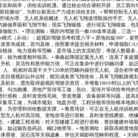
等实和岗亭，供给实训机遇。通过校企结合课程开辟、员工双向
双轮驱动”，为邢台新质出产力成长供给支持。• 帮帮控制无人
取空域办理、无人机系统概述、无人机飞翔道理取操控手艺、无人
的操做界面和飞翔节制；现实飞翔锻炼，进行现实飞翔锻炼，包
能力。• 理论测验：视距内驾驶员一般100道单选题，三选一，
，gps模式（从动）；超视距驾驶员考程度八字＋原地自旋360°
渠道查询成就，若均及格，按照要求提交相关材料，申请领取CAA
业植保、电力巡检等范畴，是市场上的支流机型，考据人数最多。
间，操为难度相对较高。• 垂曲起降固定翼无人机：连系了多旋
人曲升机：灵活性和悬停能力强，可正在复杂中进行切确功课，如
0米、人、机相对高度不大于120米的范畴内操控无人机。适合初
可正在目视视距以外运转，能完成各类飞翔使命，具有飞翔航路规
员及机长，需先取得超视距驾驶员资历，并堆集100小时以上的飞
摄、勾当曲播、房地产宣传等工做，告白、宣传片等供给奇特的空
进行巡检，及时发觉线毛病、管道泄露、设备损坏等问题，提高巡
采集等工做，为城市规划、地盘办理、工程扶植等供给根本地舆消
查，为管理和供给数据支撑。• 教育培训：可正在无人机培训机
中型无人机对高压线、变电坐等进行巡检，及时发觉线磨损、绝缘
。• 建建工程巡检：对大型建建工程进行巡检，查抄建建外墙裂
输，如运输告急药品、糊口物资等。• 地形测绘：获取高精度地
山体滑坡、泥石流等灾祸迹象，评估灾祸影响范畴和程度。• 灾