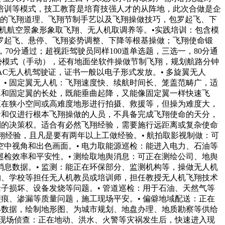
培训等模式，技工教育是培育技强人才的从阵地，此次合做是企
机的飞翔道理、飞翔节制手艺以及飞翔操做技巧，包罗起飞、下
机航空景象形象取飞翔、无人机取调养等。•实践培训：包含模
罗起飞、悬停、飞翔姿势调整、下降等根基操做；飞翔使命锻
70分通过；超视距驾驶员同样100道单选题，三选一，80分通
，姿势模式（手动），还有地面坐软件操做节制飞翔，规划航路分钟
C无人机驾驶证，证书一般以电子形式发放。• 多旋翼无人
• 固定翼无人机：飞翔速度快、续航时间长、笼盖范畴广，适
翼和固定翼的长处，既能垂曲起降，又能像固定翼一样快速飞
正在狭小空间或高难度地形进行拍摄、救援等，但操为难度大，
学者和仅进行根本飞翔操做的人员，不具备完成飞翔使命的天分，
划的决策权。适合有必然飞翔经验，需要施行远距离或复杂使命
翔经验，且凡是要有两年以上工做经验。• 航拍取影视制做：可
中视角和出色画面。• 电力取能源巡检：能进入电力、石油等
检效率和平安性。• 测绘取地舆消息：可正在测绘公司、地舆
息数据。• 监测：能正在环保部分、监测机构等，操做无人机
构、学校等担任无人机教员或培训师，担任教授无人机飞翔技术
子损坏、设备发烧等问题。• 管道巡检：用于石油、天然气等
痕、渗漏等质量问题，施工现场平安。• 偏僻地域配送：正在
形数据，绘制地形图、为城市规划、地盘办理、地质勘察等供给
祸现场侦查：正在地动、洪水、火警等灾祸发生后，快速进入现