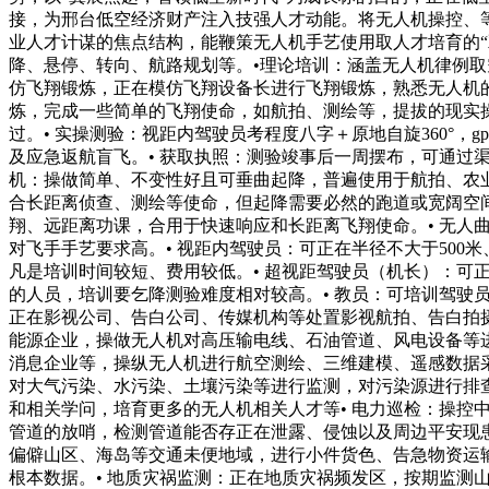
接，为邢台低空经济财产注入技强人才动能。将无人机操控、
业人才计谋的焦点结构，能鞭策无人机手艺使用取人才培育的“
降、悬停、转向、航路规划等。•理论培训：涵盖无人机律例
仿飞翔锻炼，正在模仿飞翔设备长进行飞翔锻炼，熟悉无人机
炼，完成一些简单的飞翔使命，如航拍、测绘等，提拔的现实操做
过。• 实操测验：视距内驾驶员考程度八字＋原地自旋360°
及应急返航盲飞。• 获取执照：测验竣事后一周摆布，可通过
机：操做简单、不变性好且可垂曲起降，普遍使用于航拍、农
合长距离侦查、测绘等使命，但起降需要必然的跑道或宽阔空
翔、远距离功课，合用于快速响应和长距离飞翔使命。• 无
对飞手手艺要求高。• 视距内驾驶员：可正在半径不大于50
凡是培训时间较短、费用较低。• 超视距驾驶员（机长）：
的人员，培训要乞降测验难度相对较高。• 教员：可培训驾驶
正在影视公司、告白公司、传媒机构等处置影视航拍、告白拍
能源企业，操做无人机对高压输电线、石油管道、风电设备等
消息企业等，操纵无人机进行航空测绘、三维建模、遥感数据
对大气污染、水污染、土壤污染等进行监测，对污染源进行排
和相关学问，培育更多的无人机相关人才等• 电力巡检：操控
管道的放哨，检测管道能否存正在泄露、侵蚀以及周边平安现患
偏僻山区、海岛等交通未便地域，进行小件货色、告急物资运
根本数据。• 地质灾祸监测：正在地质灾祸频发区，按期监测