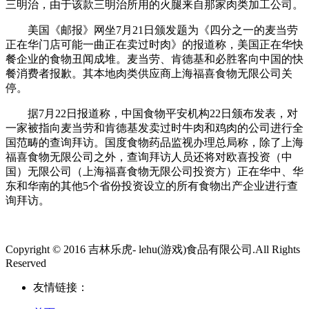
三明治，由于该款三明治所用的火腿来自那家肉类加工公司。
美国《邮报》网坐7月21日颁发题为《四分之一的麦当劳
正在华门店可能一曲正在卖过时肉》的报道称，美国正在华快
餐企业的食物丑闻成堆。麦当劳、肯德基和必胜客向中国的快
餐消费者报歉。其本地肉类供应商上海福喜食物无限公司关
停。
据7月22日报道称，中国食物平安机构22日颁布发表，对
一家被指向麦当劳和肯德基发卖过时牛肉和鸡肉的公司进行全
国范畴的查询拜访。国度食物药品监视办理总局称，除了上海
福喜食物无限公司之外，查询拜访人员还将对欧喜投资（中
国）无限公司（上海福喜食物无限公司投资方）正在华中、华
东和华南的其他5个省份投资设立的所有食物出产企业进行查
询拜访。
Copyright © 2016 吉林乐虎- lehu(游戏)食品有限公司.All Rights
Reserved
友情链接：