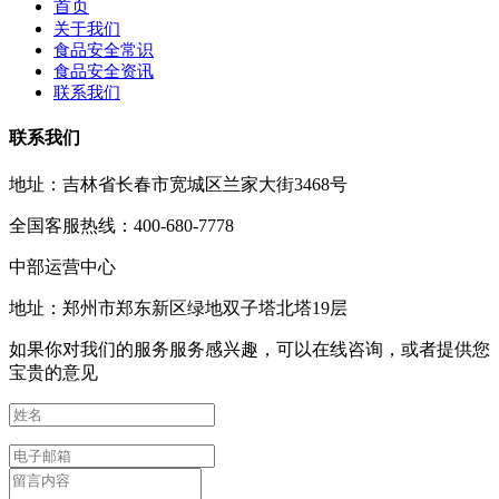
首页
关于我们
食品安全常识
食品安全资讯
联系我们
联系我们
地址：吉林省长春市宽城区兰家大街3468号
全国客服热线：400-680-7778
中部运营中心
地址：郑州市郑东新区绿地双子塔北塔19层
如果你对我们的服务服务感兴趣，可以在线咨询，或者提供您
宝贵的意见