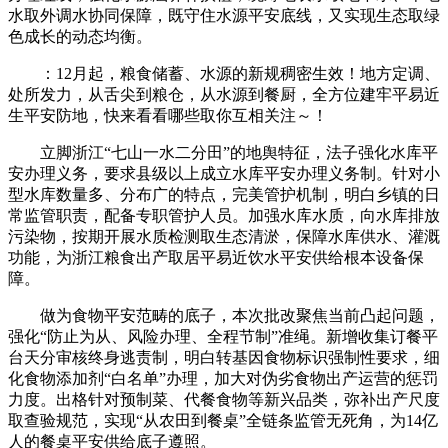
水取外调水协同保障，既守住水源平安底线，又实现生态取绿
色成长的动态均衡。
：12月起，粮食储蓄、水源的新规稠密生效！地方定调、
处所发力，从舌尖到粮仓，从水源到餐厨，全方位建牢平易近
生平安防地，快来看看哪些取你互相关注～！
立脚浙江“七山一水二分田”的地舆特征，法子强化水库平
安办理义务，要求县级以上成立水库平安办理义务制。针对小
型水库数量多、分布广的特点，完美管护机制，明白乡镇的日
常监管职责，配备专职管护人员。加强水库水质，向水库排放
污染物，按期开展水质检测取生态清淤，保障水库供水、灌溉
功能，为浙江粮食出产取居平易近饮水平安供给根本设备保
障。
做为食物平安范畴的底子，本次批改聚焦当前凸起问题，
强化“防止为从、风险办理、全程节制”准绳。新增收集订餐平
台天分审核终身逃责制，明白转基因食物标识强制性要求，细
化食物添加剂“白名单”办理，加大对伪劣食物出产运营的惩罚
力度。出格针对预制菜、代餐食物等新兴品类，弥补出产尺度
取查验规范，实现“从农田到餐桌”全链条监管无死角，为14亿
人的餐桌平安供给底子遵照。