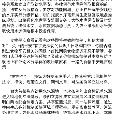
接关系粮食出产取饮水平安。办律例范水库降等取报废的前
提、法式及后续措置，要求对功能阑珊、存正在严沉平安现患
的水库实行分级评估，明白报废水库需开展生态修复取地盘操
纵规划。出格强化水库平安监测义务，大型水库需安拆及时监
测系统，确保水文、水质数据动态可溯，为农业灌溉用水平安
取饮用水源供给根本设备保障。
食物平安察看记看完这些即将生效的律例，相信大师
对“舌尖上的平安”有了更深切的认识！日常糊口中，你能否碰
到过食物平安相关的问题？好比网购食物溯源消息不清晰、餐
饮门店卫生不达标等环境？又或者你曾操纵律例过本身权益？
欢送正在评论区分享你的履历取察看，一路为食物平安建言献
策！
“材料全”——操纵大数据阐发手艺，快速检索出最相关的
法令、律例、规范性文件、期刊文章、司法案例等立法材料。
做为首都焦点饮用水水源地，本次条例的出台标记着水源
进入特地化立法阶段。条例立异性成立京冀跨区域协同机制，
明白两地配合制定方案、共享监测消息、同一法律尺度，通过
横向生态弥补机制破解区域管理壁垒。规定畜禽禁养区、河流
办理红线，强化水源涵养林扶植，统筹地表水取地下水、本地