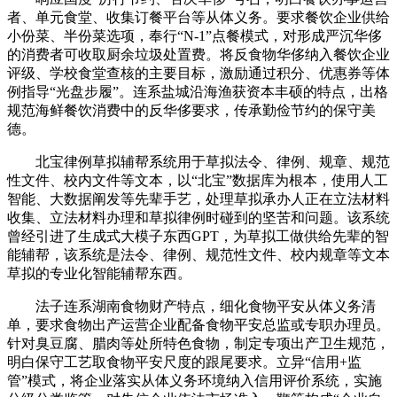
者、单元食堂、收集订餐平台等从体义务。要求餐饮企业供给
小份菜、半份菜选项，奉行“N-1”点餐模式，对形成严沉华侈
的消费者可收取厨余垃圾处置费。将反食物华侈纳入餐饮企业
评级、学校食堂查核的主要目标，激励通过积分、优惠券等体
例指导“光盘步履”。连系盐城沿海渔获资本丰硕的特点，出格
规范海鲜餐饮消费中的反华侈要求，传承勤俭节约的保守美
德。
北宝律例草拟辅帮系统用于草拟法令、律例、规章、规范
性文件、校内文件等文本，以“北宝”数据库为根本，使用人工
智能、大数据阐发等先辈手艺，处理草拟承办人正在立法材料
收集、立法材料办理和草拟律例时碰到的坚苦和问题。该系统
曾经引进了生成式大模子东西GPT，为草拟工做供给先辈的智
能辅帮，该系统是法令、律例、规范性文件、校内规章等文本
草拟的专业化智能辅帮东西。
法子连系湖南食物财产特点，细化食物平安从体义务清
单，要求食物出产运营企业配备食物平安总监或专职办理员。
针对臭豆腐、腊肉等处所特色食物，制定专项出产卫生规范，
明白保守工艺取食物平安尺度的跟尾要求。立异“信用+监
管”模式，将企业落实从体义务环境纳入信用评价系统，实施