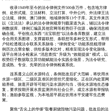
收录1949年至今的法令律例文件500余万件，包含地方律
例、处所式规、立法材料、立法打算、中外公约、外法律王法
公法规、律例、澳门律例、地域律例等13个子库。其文件来历
以《立法法》承认的法令律例规章刊载渠道为从，辅以法令律
例数据库、律例汇编及其他官网等权势巨子信源，确保消息精
确合规。平创焦点东西 “法宝联想”以法条各库数据，建立法
令合用关系图谱，支撑篇联想、条联想等多种交互形式，帮用
户轻松透视法令联系关系脉络；“律例变化” 功能系统梳理律
例历次点窜全貌，供给多版本比对，精准呈现法令变化脉络。
该平台将法令检索从 “消息查找” 升级为 “效能提拔” 模式，以
权势巨子数据取立异功能赋能法令实践全场景，为法令研究、
是成熟、专业、先辈的法令律例检索系统。
连系遵义山区水源特点，条例批改后扩大范畴，将饮用水
水源一级区、二级区及准区的管控尺度细化。正在区内处置网
箱养殖、旅逛开辟等可能污染水源的勾当，强化水源地生态修
复，要求按期开展水质监测并向社会公开。成立水源有举报轨
制，激励参取监视，为本地居平易近饮用水平安建牢生态樊
篱。
聚焦“舌尖上的华侈”取餐厨烧毁物污染问题，批改后的法