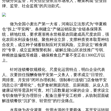
分级分类监管，对失信企业依法市场准入，鞭策构成“企业自
律、监管、社会监视”的共治款式。
做为全国小麦出产第一大省，河南以立法形式为“华夏粮
仓”拆上“平安阀”。条例建立“产储运销应急”全链条保障系
统，耕地红线，要求逐渐将永世根基农田建成高尺度农田，强
化农田水利设备扶植。聚焦种业立异，支撑种质资本取育种结
合攻关，成立种子储蓄轨制应对灾祸风险。立异设立“粮食调
控”专章，成立监测预警机制，破解丘陵山区农技推广亏弱、
种粮效益偏低等难题，确保粮食总产量不变正在1300亿斤以
上。
针对连锁餐饮规模化、尺度化运营特点，明白企业代表
人、次要担任报酬食物平安第一义务人，要求成立“日管控、
周排查、月安排”闭环办理机制。强制奉行连锁门店食物平安
消息公示“通明化”，包罗食材溯源消息、后厨画面、从业人员
健康证明等需及时可查。对门店数量超50家的企业，要求设立
专职食物平安办理部分，配备注册平安工程师，从轨制层面破
解连锁餐饮“沉扩张、轻管控”的行业痛点。
水库做为农业灌溉、饮用水源的主要载体，其平安运转间