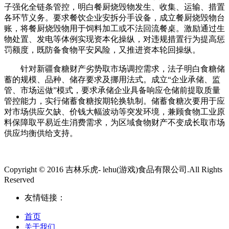
子强化全链条管控，明白餐厨烧毁物发生、收集、运输、措置
各环节义务。要求餐饮企业安拆分手设备，成立餐厨烧毁物台
账，将餐厨烧毁物用于饲料加工或不法回流餐桌。激励通过生
物处置、发电等体例实现资本化操纵，对违规措置行为提高惩
罚额度，既防备食物平安风险，又推进资本轮回操纵。
针对新疆食糖财产劣势取市场调控需求，法子明白食糖储
蓄的规模、品种、储存要求及挪用法式。成立“企业承储、监
管、市场运做”模式，要求承储企业具备响应仓储前提取质量
管控能力，实行储蓄食糖按期轮换轨制。储蓄食糖次要用于应
对市场供应欠缺、价钱大幅波动等突发环境，兼顾食物工业原
料保障取平易近生消费需求，为区域食物财产不变成长取市场
供应均衡供给支持。
Copyright © 2016 吉林乐虎- lehu(游戏)食品有限公司.All Rights
Reserved
友情链接：
首页
关于我们