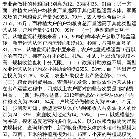
专业合做社的种粮面积别离为12。33亩和35。01亩；另一方
面，种植大户的户均粮食产量远高于其他新型运营从体。家庭
农场的户均粮食总产量为9953。79斤，农人专业合做社为
7155。95斤，而种植大户的户均粮食总产量远高于其他类型运
营从体，户均产量达24170。09斤。（一）地盘束缚日益严
沉。从地盘流转规模来看，66。90%的样本农户参取了地盘流
转，新型运营从体户均流转面积为43。49亩，占耕地面积的
81。20%；从地盘流转集中度来看，农户地盘规模运营10亩以
下的有73户，拥有效样本的51。41%。可见，地盘流转规模不
高，规模收益也将十分无限。（二）政策补助效益不脚。新型
农业运营从体户均农业补助金额为2555。58元，而户均出产资
金投入为31285。98元，农业补助仅占出产资金的8。17%。
（三）粮食购销费用高。查询拜访发觉，新型农业运营从体正
在出产运营过程中，四成以上农户面对的坚苦次要是“购销费
用高”。（四）种粮收益低。2012年新型农业运营从体的户均
种粮收入为28841。64元，户均经济做物收入为98340。72元。
进一步阐发可知，新型运营从体户均种粮收入占务农收入的比
沉为24。33%，家庭收入比沉为14。35%。（一）以规模差别
为冲破，摸索适度运营的多样化成长。以分歧粮食做物为尺度
的规模化。查询拜访中，新型粮食供给从体的水稻种植规模为
53。72亩，玉米的种植规模为41。16亩，小麦的种植规模为