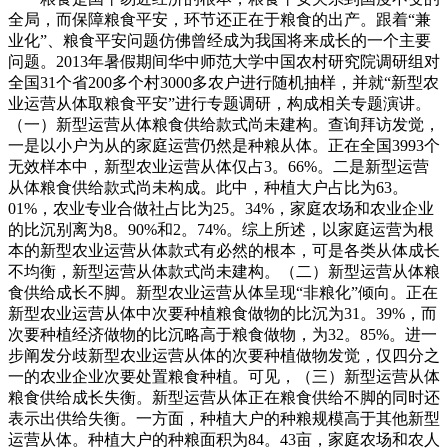
全局，而保障粮食平安，环节还正在于粮食的出产。跟着“兼
业化”、粮食平安问题仿佛曾经成为我国将来成长的一个主要
问题。2013年暑假期间华中师范大学中国农村研究院调研组对
全国31个省200多个村3000多农户进行随机抽样，并就“新型农
业运营从体取粮食平安”进行专题调研，构成相关专题演讲。
（一）新型运营从体粮食供给款式尚未建构。查询拜访发觉，
一是以小户为从的家庭运营仍然是种粮从体。正在全国3993个
无效样本中，新型农业运营从体仅占3。66%。二是新型运营
从体粮食供给款式尚未构成。此中，种植大户占比为63。
01%，农业专业合做社占比为25。34%，家庭农场和农业企业
的比沉别离为8。90%和2。74%。综上所述，以家庭运营为根
本的新型农业运营从体款式有必然的根本，可是各类从体成长
不均衡，新型运营从体款式尚未建构。（二）新型运营从体粮
食供给成长不脚。新型农业运营从体呈现“非粮化”倾向。正在
新型农业运营从体中次要种植粮食做物的比沉为31。39%，而
次要种植经济做物的比沉略高于粮食做物，为32。85%。进一
步阐发分歧新型农业运营从体的次要种植做物发觉，仅四分之
一的农业企业次要处置粮食种植。可见，（三）新型运营从体
粮食供给成长失衡。新型运营从体正在粮食供给不脚的同时还
表示出供给失衡。一方面，种植大户的种粮规模高于其他新型
运营从体。种植大户的种粮面积为84。43亩，家庭农场和农人