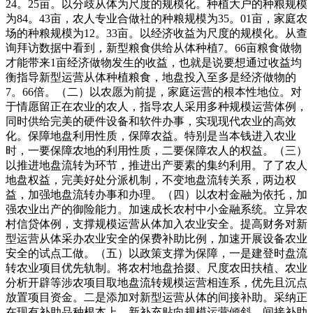
24。25亩。以分歧从体为尺度的规模化。种植大户的种粮规模
为84。43亩，农人专业合做社的种粮规模为35。01亩，家庭农
场的种粮规模为12。33亩。以经济收益为尺度的规模化。从查
询拜访数据中看到，新型粮食供给从体种植7。66亩粮食做物
才能带来1亩经济做物发生的收益，也就是说要想通过收益均
衡指导新型运营从体种植粮食，地盘投入至多是经济做物的
7。66倍。（二）以农愿为前提，家庭运营的根本性地位。对
于情愿留正在农业的农人，指导农人采用多种规模运营体例，
同时供给完美的硬件设备和软件办事，实现现代农业的高效
化。保障地盘利用性质，保障农益。特别是当本钱进入农业
时，一要保障农地的利用性质，二要保障农人的权益。（三）
以推进地盘流转为环节，推进出产要素的集约利用。了了农人
地盘权益，完美好处分派机制，不变地盘流转关系，两边权
益，加强地盘流转办事和办理。（四）以农村金融为依托，加
强农业出产的御险能力。加速成长农村中小金融系统。立异农
村信贷体例，支撑规模运营从体加入农业安全。提高财务对新
型运营从体采办农业安全的保费补助比例，加速开展设备农业
安全的试点工做。（五）以政策支撑为保障，一是建登时盘流
转农业项目优先轨制。将农村地盘拾掇、尺度农田扶植、农业
分析开辟等涉农项目取地盘流转规模运营相连系，优先且沉点
放置项目资金。二是添加对新型运营从体的间接补助。采纳正
在现有补助品种根本上，新补充贴向规模运营倾斜，间接补助