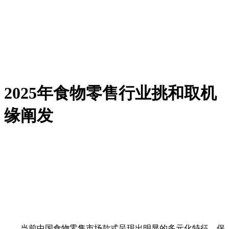
2025年食物零售行业挑和取机
缘阐发
当前中国食物零售市场款式呈现出明显的多元化特征。保