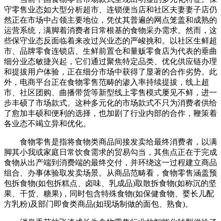
守零售业态如大型分析超市、连锁便当店和社区夫妻妻子店仍
然正在市场中占领主要地位，凭仗其普遍的网点笼盖和成熟的
运营系统，满脚着消费者日常根基的食物采办需求。然而，这
些保守业态反面临着来改过兴业态的严峻挑和。以社区生鲜超
市、品牌零食连锁店、生鲜前置仓和量贩零食店为代表的垂曲
细分业态敏捷兴起，它们通过聚焦特定品类、优化供应链办理
和提拔用户体验，正在细分市场中获得了显著的合作劣势。此
外，电商平台正在食物零售范畴的渗入率持续提拔，线上超
市、社区团购、曲播带货等新型线上零售模式屡见不鲜，进一
步丰硕了市场款式。这种多元化的市场款式不只为消费者供给
了愈加丰硕和便利的选择，也加剧了行业内部的合作，鞭策着
各业态不竭立异和优化。
食物零售是指将食物类商品间接发卖给最终消费者，以满
脚其小我或家庭日常饮食需求的贸易勾当，其焦点正在于完成
食物从出产端到消费端的最终交付，并环绕这一过程建立商品
组合、办事体验取发卖场景。从商品范畴看，食物零售涵盖预
包拆食物(如包拆糕点、卤味、乳成品)取散拆食物(如称沉的坚
果、干货、糖果)，同时包含特殊食物(如保健食物、婴长儿配
方乳粉)及部门即食类商品(如现场制做的面包、熟食)。