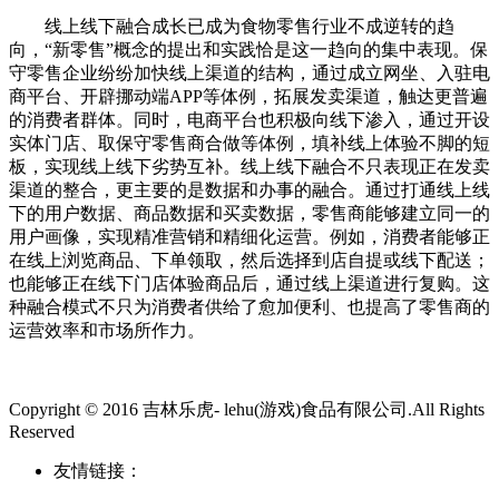
线上线下融合成长已成为食物零售行业不成逆转的趋
向，“新零售”概念的提出和实践恰是这一趋向的集中表现。保
守零售企业纷纷加快线上渠道的结构，通过成立网坐、入驻电
商平台、开辟挪动端APP等体例，拓展发卖渠道，触达更普遍
的消费者群体。同时，电商平台也积极向线下渗入，通过开设
实体门店、取保守零售商合做等体例，填补线上体验不脚的短
板，实现线上线下劣势互补。线上线下融合不只表现正在发卖
渠道的整合，更主要的是数据和办事的融合。通过打通线上线
下的用户数据、商品数据和买卖数据，零售商能够建立同一的
用户画像，实现精准营销和精细化运营。例如，消费者能够正
在线上浏览商品、下单领取，然后选择到店自提或线下配送；
也能够正在线下门店体验商品后，通过线上渠道进行复购。这
种融合模式不只为消费者供给了愈加便利、也提高了零售商的
运营效率和市场所作力。
Copyright © 2016 吉林乐虎- lehu(游戏)食品有限公司.All Rights
Reserved
友情链接：