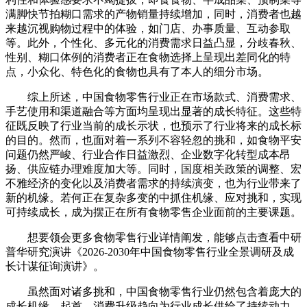
满脚快节拍糊口需求的产物销量持续增加，同时，消费者也越
来越沉视购物过程中的体验，如门店、办事质量、互动参取
等。此外，个性化、多元化的消费需求日益凸显，分歧春秋、
性别、糊口体例的消费者正在食物选择上呈现出差同化的特
点，小众化、特色化的食物也具有了本人的细分市场。
综上所述，中国食物零售行业正在市场款式、消费需求、
手艺使用和渠道融合等方面均呈现出显著的成长特征。这些特
征既反映了行业当前的成长示状，也预示了行业将来的成长标
的目的。然而，也面对着一系列不容轻忽的挑和，如食物平安
问题仍然严峻、行业合作日益激烈、企业数字化转型成本昂
扬、供应链办理难度加大等。同时，国度相关政策的调整、宏
不雅经济的变化以及消费者需求的持续演变，也为行业带来了
新的机缘。若何正在复杂多变的中抓住机缘、应对挑和，实现
可持续成长，成为摆正在所有食物零售企业面前的主要课题。
想要领会更多食物零售行业详情阐发，能够点击查看中研
普华研究演讲《2026-2030年中国食物零售行业全景调研及成
长计谋征询演讲》。
虽然面对诸多挑和，中国食物零售行业仍然包含着庞大的
成长机缘。起首，消费升级趋向为行业成长供给了持续动力。