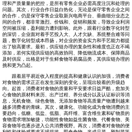
理和产质量量的把控，是所有零售企业必需高度注沉和处理的
问题。其次，行业合作日益白热化，无论是保守零售企业之间
的合作，仍是保守零售企业取新兴电商平台、垂曲细分业态之
间的合作，都非常激烈。价钱和、促销和频发，导致企业利润
空间被压缩，盈利能力遭到影响。此外，跟着行业数字化转型
的深切，企业面对着手艺投入大、人才欠缺、系统整合难等问
题，数字化转型成本昂扬，对企业的资金实力和手艺能力都提
出了较高要求。最初，供应链办理的复杂性和难度也正在不竭
添加，若何实现供应链的高效协同、降低物流成本、保障商品
及时供应，出格是对于生鲜食物等易腐品类，其供应链办理的
挑和更为凸起。
跟着居平易近收入程度的提高和健康认识的加强，消费者
对食物的需求正正在发生深刻的变化，呈现出较着的升级趋
向。起首，消费者对食物的质量和平安要求日益严酷，愈加关
心食物的原材料来历、出产过程、养分成分以及认证标识等消
息，无机食物、绿色食物、无添加食物等高质量产物遭到越来
越多消费者的青睐。其次，健康化、功能化成为食物消费的主
要趋向，低糖、低盐、低脂、高纤维、富含维生素和矿物质的
食物需求增加敏捷，功能性食物如益生菌食物、代餐食物、美
容食物等也逐步进入公共消费视野。再次，消费者对食物的便
利性和体验感要求不竭提拔，即食食物、半成品菜、预制菜等