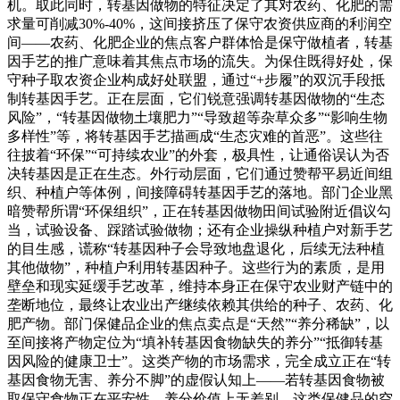
机。取此同时，转基因做物的特征决定了其对农药、化肥的需
求量可削减30%-40%，这间接挤压了保守农资供应商的利润空
间——农药、化肥企业的焦点客户群体恰是保守做植者，转基
因手艺的推广意味着其焦点市场的流失。为保住既得好处，保
守种子取农资企业构成好处联盟，通过“+步履”的双沉手段抵
制转基因手艺。正在层面，它们锐意强调转基因做物的“生态
风险”，“转基因做物土壤肥力”“导致超等杂草众多”“影响生物
多样性”等，将转基因手艺描画成“生态灾难的首恶”。这些往
往披着“环保”“可持续农业”的外套，极具性，让通俗误认为否
决转基因是正在生态。外行动层面，它们通过赞帮平易近间组
织、种植户等体例，间接障碍转基因手艺的落地。部门企业黑
暗赞帮所谓“环保组织”，正在转基因做物田间试验附近倡议勾
当，试验设备、踩踏试验做物；还有企业操纵种植户对新手艺
的目生感，谎称“转基因种子会导致地盘退化，后续无法种植
其他做物”，种植户利用转基因种子。这些行为的素质，是用
壁垒和现实延缓手艺改革，维持本身正在保守农业财产链中的
垄断地位，最终让农业出产继续依赖其供给的种子、农药、化
肥产物。部门保健品企业的焦点卖点是“天然”“养分稀缺”，以
至间接将产物定位为“填补转基因食物缺失的养分”“抵御转基
因风险的健康卫士”。这类产物的市场需求，完全成立正在“转
基因食物无害、养分不脚”的虚假认知上——若转基因食物被
取保守食物正在平安性、养分价值上无差别，这类保健品的空