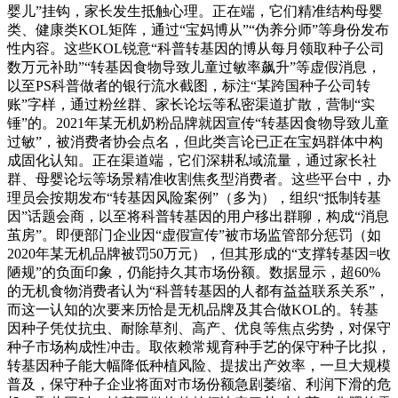
婴儿”挂钩，家长发生抵触心理。正在端，它们精准结构母婴
类、健康类KOL矩阵，通过“宝妈博从”“伪养分师”等身份发布
性内容。这些KOL锐意“科普转基因的博从每月领取种子公司
数万元补助”“转基因食物导致儿童过敏率飙升”等虚假消息，
以至PS科普做者的银行流水截图，标注“某跨国种子公司转
账”字样，通过粉丝群、家长论坛等私密渠道扩散，营制“实
锤”的。2021年某无机奶粉品牌就因宣传“转基因食物导致儿童
过敏”，被消费者协会点名，但此类言论已正在宝妈群体中构
成固化认知。正在渠道端，它们深耕私域流量，通过家长社
群、母婴论坛等场景精准收割焦炙型消费者。这些平台中，办
理员会按期发布“转基因风险案例”（多为），组织“抵制转基
因”话题会商，以至将科普转基因的用户移出群聊，构成“消息
茧房”。即便部门企业因“虚假宣传”被市场监管部分惩罚（如
2020年某无机品牌被罚50万元），但其形成的“支撑转基因=收
陋规”的负面印象，仍能持久其市场份额。数据显示，超60%
的无机食物消费者认为“科普转基因的人都有益益联系关系”，
而这一认知的次要来历恰是无机品牌及其合做KOL的。转基
因种子凭仗抗虫、耐除草剂、高产、优良等焦点劣势，对保守
种子市场构成性冲击。取依赖常规育种手艺的保守种子比拟，
转基因种子能大幅降低种植风险、提拔出产效率，一旦大规模
普及，保守种子企业将面对市场份额急剧萎缩、利润下滑的危