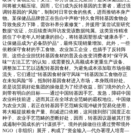
间将被大幅压缩。因而，它们成为反转基因的主要者，通过强
调转基因的“风险”，制制对日常饮食的焦炙，进而推销本身产
物。某保健品品牌曾正在告白中声称“持久食用转基因食物会
导致免疫力下降，需弥补养分素修复”，并援用“某尝试室研究
数据”佐证，尔后续查询拜访发觉该数据纯属。这类宣传精准
抓住了中老年人对健康的担心，将转基因塑形成“健康杀手”，
让保健品成为“必备防护品”，最终实现销量增加。此外，一些
依赖保守食材的手工食物、农业加工企业，也插手了反转阵
营。这些企业担忧转基因食材的普及会改变消费者对“保守风
味”“古法工艺”的认知，或需要投入高额成本更重生产设备、
调整加工工艺以适配转基因食材。为避免成本添加取市场份额
流失，它们通过“转基因食材保守风味”“转基因加工食物存正
在未知风险”等，抵制转基因食材进入市场，本身既得好处。
若是说贸易好处集团的操做是为了经济收益，部门境外的介入
则带有明白的目标——通过中国转基因手艺、发急，障碍中国
农业科技前进，进而其正在全球农业范畴的霸权地位。中国做
为农业大国，若正在转基因手艺范畴实现冲破并贸易化使用，
将大幅提拔粮食产量、削减进口依赖，这间接到部门国度正在
种子、农业手艺范畴的垄断好处，因而，转基因议题被其打形
成遏制中国成长的“计谋抓手”。境外的操做往往通过赞帮境外
NGO（非组织）展开，构成了“资金输入—代办署理人培育—