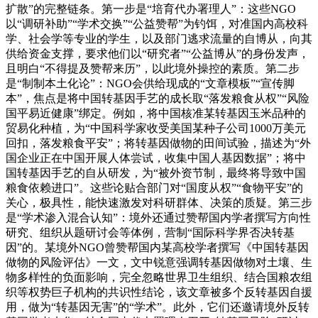
扩散”的完整链条。第一步是“培育代办署理人”：这些NGO
以“调研补助”“学术交换”“公益赞帮”为钓饵，对准国内高校科
学、社会学等专业的学生，以及部门逃求流量的自博从，向其
供给资金支撑，要求他们以“研究者”“公益博从”的身份发声，
且明白“不得提及赞帮来历”，以此境外操控的素质。第二步
是“制制本土化论”：NGO会供给现成的“文章模板”“宣传脚
本”，焦点是将中国转基因手艺的成长取“落发粮食从权”“风险
国平易近健康”绑定。例如，将中国核准某转基因玉米品种的
贸易化种植，为“中国科学家收受美国某种子公司1000万美元
回扣，落发粮食平安”；将转基因做物的田间试验，描述为“外
国企业正在中国开展人体尝试，收集中国人基因数据”；将中
国转基因手艺的自从研发，为“被外资节制，最终将导致中国
粮食依赖进口”。这些论贴合部门对“国度从权”“食物平安”的
关心，极具性，能快速激发对科研群体、决策的质疑。第三步
是“学术渗入混合认知”：境外还通过赞帮国内学者撰写方向性
研究、组织从题研讨会等体例，营制“国际科学界否决转基
因”的。某境外NGO曾赞帮国内某高校学者撰写《中国转基因
做物的风险评估》一文，文中锐意强调转基因做物对土壤、生
物多样性的负面影响，完全忽略世界卫生组织、结合国粮农组
织等权势巨子机构的共识性结论，该文章被多个反转基因自援
用，做为“转基因无害”的“学术”。此外，它们还邀请境外反转