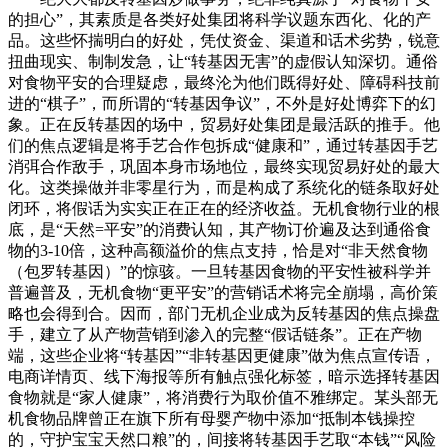
的担心”，其素质是各类好处集团将科学议题东西化、化的产
品。这些怀揣明白的好处，凭仗资金、渠道和话术劣势，锐意
扭曲现实、制制发急，让“转基因无害”的虚假认知深切。通俗
对食物平安的合理疑虑，最终沦为他们既得好处、障碍科技前
进的“棋子”，而所谓的“转基因争议”，不外是好处博弈下的幻
象。正在反转基因的场中，贸易好处集团是最活跃的推手。他
们的焦点逻辑是将手艺合作包拆成“健康和”，通过转基因手艺
消弭合作敌手，巩固本身市场地位，最终实现贸易好处的最大
化。这类操做并非零星行为，而是构成了系统化的链条取好处
闭环，将假话为实实正在正在的经济收益。无机食物行业的根
底，是“天然=平安”的消费认知，其产物订价遍及达到通俗食
物的3-10倍，这种高额溢价的焦点支持，恰是对“非天然食物
（包罗转基因）”的惊骇。一旦转基因食物的平安性被科学并
普遍普及，无机食物“更平安”的营销话术将完全崩塌，高价策
略也会得到合。因而，部门无机企业成为反转基因的焦点操盘
手，建立了从产物营销到渗入的完整“假话链条”。正在产物
端，这些企业将“转基因”“非转基因更健康”做为焦点宣传语，
电商详情页、线下海报等所有触点强化标签，暗示选择转基因
食物就是“家人健康”，将消费行为取价值不雅绑定。某头部无
机食物品牌曾正在旗下所有母婴产物中添加“抵制本钱操控
的，守护宝宝天然口粮”的，间接将转基因手艺取“本钱”“风险