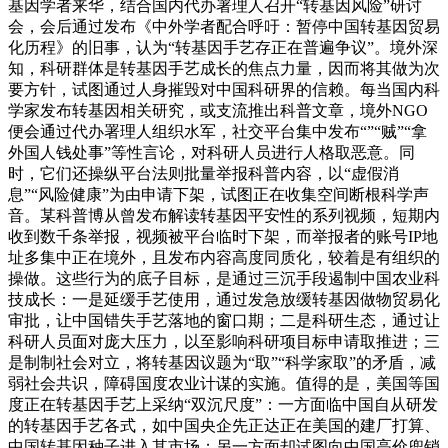
基因学者来华，结合国内代办署理人召开“转基因风险”研讨
会，会后通过发布《中外学者配合呼吁：暂停中国转基因贸易
化历程》的旧事，认为“转基因手艺存正在普遍争议”。境外深
知，科研群体是转基因手艺成长的焦点力量，因而将其做为次
要方针，试图通过人身摧毁对中国科研界的信赖。每当国内科
学家发布转基因相关研究，或支流推出科普文章，境外NGO
便会通过代办署理人组织水军，社交平台集中发布“”“贼”“拿
外国人钱处事”等性言论，对科研人员进行人格取恶意。同
时，它们还操纵平台法则批量举报科普内容，以“虚假消
息”“风险健康”为由申请下架，试图正在收集空间断根科学声
音。某科普博从曾发布解读转基因平安性的系列视频，短期内
收到数千条举报，视频被平台临时下架，而举报者的账号IP地
址多集中正在境外，且发布内容高度同质化，较着是有组织的
操做。这些行为的底子目标，是通过三沉手段遏制中国农业科
技成长：一是延缓手艺使用，通过发急放缓转基因做物贸易化
审批，让中国错失手艺落地的窗口期；二是科研生态，通过让
科研人员面对庞大压力，以至影响科研项目标申请取推进；三
是制制社会对立，将转基因议题为“取”“科学家取”的矛盾，减
弱社会共识，障碍国度农业计谋的实施。值得的是，美国等国
度正在转基因手艺上采纳“双沉尺度”：一方面临中国自从研发
的转基因手艺各式，如中国央企先正达正在美国的建厂打算、
中国转基因种子进入其市场；另一方面却试图向中国高价兜销