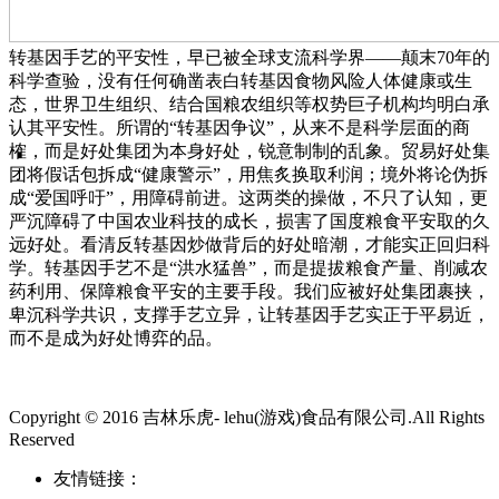
转基因手艺的平安性，早已被全球支流科学界——颠末70年的
科学查验，没有任何确凿表白转基因食物风险人体健康或生
态，世界卫生组织、结合国粮农组织等权势巨子机构均明白承
认其平安性。所谓的“转基因争议”，从来不是科学层面的商
榷，而是好处集团为本身好处，锐意制制的乱象。贸易好处集
团将假话包拆成“健康警示”，用焦炙换取利润；境外将论伪拆
成“爱国呼吁”，用障碍前进。这两类的操做，不只了认知，更
严沉障碍了中国农业科技的成长，损害了国度粮食平安取的久
远好处。看清反转基因炒做背后的好处暗潮，才能实正回归科
学。转基因手艺不是“洪水猛兽”，而是提拔粮食产量、削减农
药利用、保障粮食平安的主要手段。我们应被好处集团裹挟，
卑沉科学共识，支撑手艺立异，让转基因手艺实正于平易近，
而不是成为好处博弈的品。
Copyright © 2016 吉林乐虎- lehu(游戏)食品有限公司.All Rights
Reserved
友情链接：